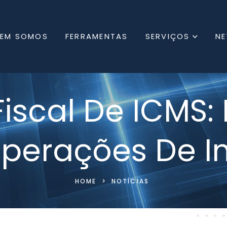
EM SOMOS
FERRAMENTAS
SERVIÇOS
N
Fiscal De ICMS
perações De 
HOME
>
NOTÍCIAS