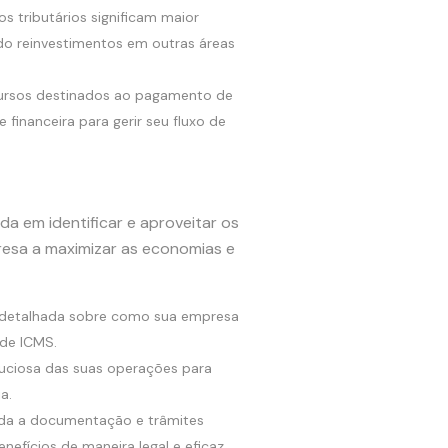
os tributários significam maior
do reinvestimentos em outras áreas
ursos destinados ao pagamento de
 financeira para gerir seu fluxo de
da em identificar e aproveitar os
resa a maximizar as economias e
 detalhada sobre como sua empresa
 de ICMS.
nuciosa das suas operações para
a.
da a documentação e trâmites
nefícios de maneira legal e eficaz.